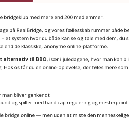
ine bridgeklub med mere end 200 medlemmer.
ns dage på RealBridge, og vores fællesskab rummer både 
dge – et system hvor du både kan se og tale med dem, du 
e end de klassiske, anonyme online-platforme.
t alternativ til BBO
, især i juledagene, hvor man kan bl
Hos os får du en online-oplevelse, der føles mere som “
or man bliver genkendt
und og spiller med handicap regulering og mesterpoint
pille bridge online — men uden at miste den menneskelig