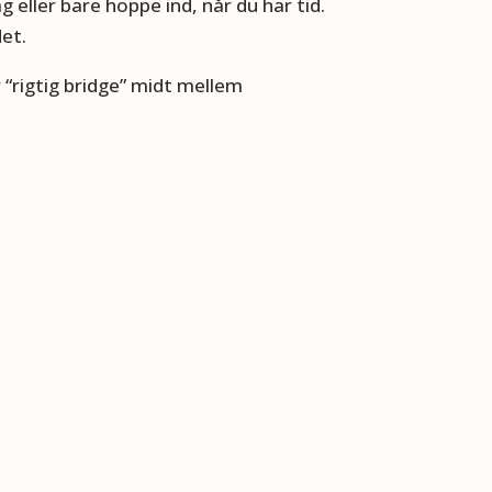
g eller bare hoppe ind, når du har tid.
det.
r “rigtig bridge” midt mellem