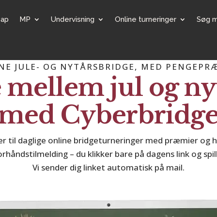
cap
MP
Undervisning
Online turneringer
Søg 
NE JULE- OG NYTÅRSBRIDGE, MED PENGEPR
 mellem jul og ny
med Cyberbridg
er til daglige online bridgeturneringer med præmier og
orhåndstilmelding – du klikker bare på dagens link og spil
Vi sender dig linket automatisk på mail.