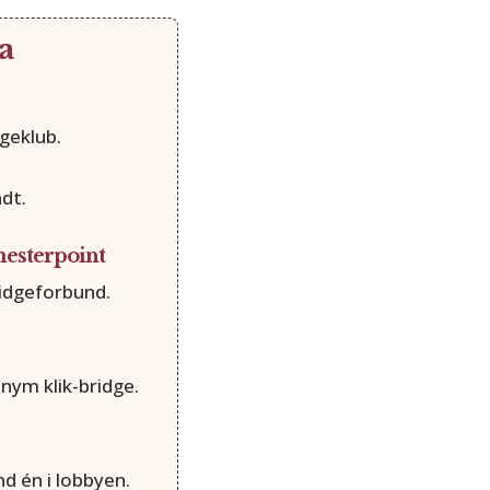
a
geklub.
ndt.
esterpoint
idgeforbund.
nym klik-bridge.
nd én i lobbyen.