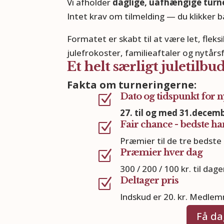
Vi afholder
daglige, uafhængige turn
Intet krav om tilmelding — du klikker b
Formatet er skabt til at være let, fleks
julefrokoster, familieaftaler og nytårs
Et helt særligt juletilbu
Fakta om turneringerne:
Dato og tidspunkt for 
Z
27. til og med 31.decem
Fair chance - bedste h
Z
Præmier til de tre bedst
Præmier hver dag
Z
300 / 200 / 100 kr. til da
Deltager pris
Z
Indskud er 20. kr. Medlemm
Få da