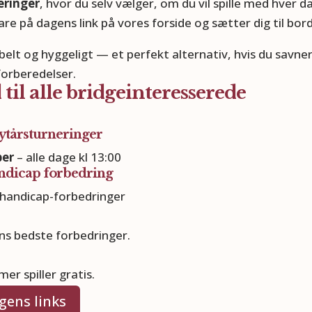
eringer
, hvor du selv vælger, om du vil spille med hver da
are på dagens link på vores forside og sætter dig til bor
ibelt og hyggeligt — et perfekt alternativ, hvis du savne
forberedelser.
d til alle bridgeinteresserede
nytårsturneringer
ber
– alle dage kl 13:00
andicap forbedring
e handicap-forbedringer
gens bedste forbedringer.
er spiller gratis.
gens links