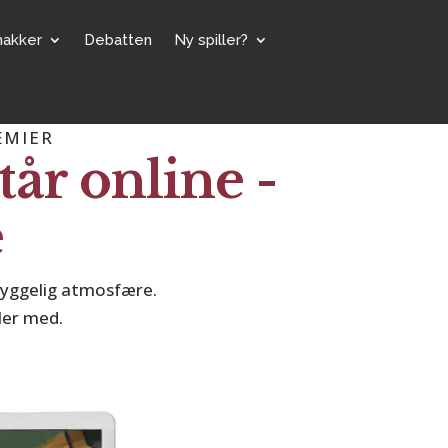
makker
Debatten
Ny spiller?
ÆMIER
tår online -
e
 hyggelig atmosfære.
ler med.