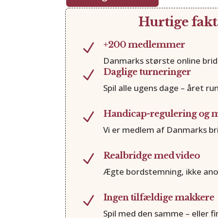
Hurtige fakt
+200 medlemmer
N
Danmarks største online brid
Daglige turneringer
N
Spil alle ugens dage – året ru
Handicap-regulering og m
N
Vi er medlem af Danmarks br
Realbridge med video
N
Ægte bordstemning, ikke ano
Ingen tilfældige makkere
N
Spil med den samme – eller fi