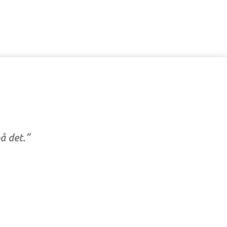
å det.”