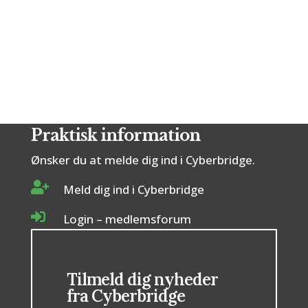
13 ukendte kort.Derfor er det ekstra
vigtigt at have så mange signaler og
aftaler som muligt. Se Dansk bridge fra...
Praktisk information
Ønsker du at melde dig ind i Cyberbridge.

Meld dig ind i Cyberbridge

Login – medlemsforum
Tilmeld dig nyheder
fra Cyberbridge