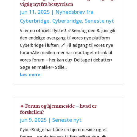
vigtig nyt fra bestyrelsen
jun 11, 2025
|
Nyhedsbrev fra
Cyberbridge
,
Cyberbridge
,
Seneste nyt
Vi er nu officielt flyttet! 🎉Søndag den 8. juni gik
den endelige overgang til vores nye platform
Cyberbridge i luften. 🔗 Få adgang til vores nye
forumAlle medlemmer har modtaget et link til
vores forum – her kan du:• Deltage i debatter•
Søge en makker• Stille...
læs mere
🔹 Forum og hjemmeside – hvad er
forskellen?
jun 9, 2025
|
Seneste nyt
CyberBridge har både en hjemmeside og et
forum – og de bruges til forskellige ting. 🏠