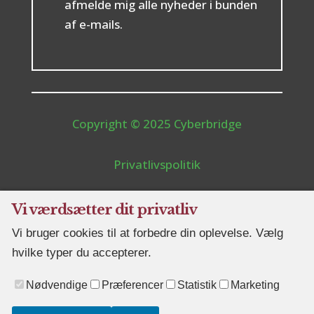
afmelde mig alle nyheder i bunden
af e-mails.
Copyright © 2025 Cyberbridge
Privatlivspolitik
Cookiepolitik
Vi værdsætter dit privatliv
Vi bruger cookies til at forbedre din oplevelse. Vælg
Skift cookieindstillinger
hvilke typer du accepterer.
Nødvendige
Præferencer
Statistik
Marketing
Webdesign Maxad