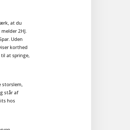
ærk, at du
 melder 2HJ.
Spar. Uden
viser korthed
til at springe,
e storslem,
g står af
sits hos
arven,