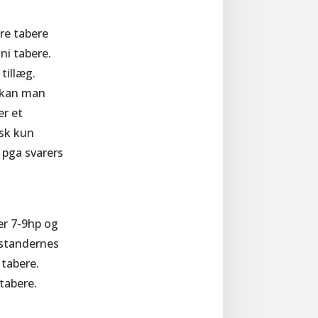
tre tabere
 ni tabere.
tillæg.
 kan man
er et
isk kun
 pga svarers
er 7-9hp og
odstandernes
 tabere.
tabere.