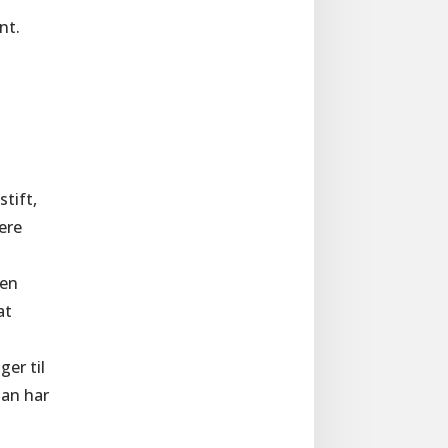
nt.
stift,
ere
ren
at
ger til
man har