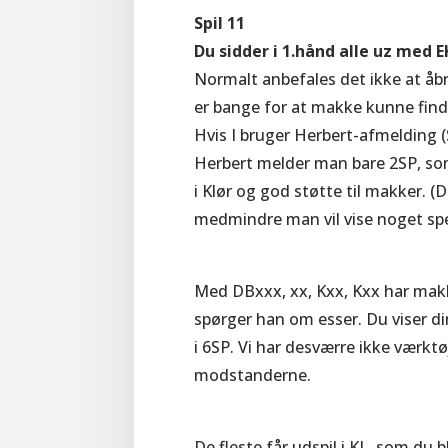
Spil 11
Du sidder i 1.hånd alle uz med 
Normalt anbefales det ikke at åb
er bange for at makke kunne find
Hvis I bruger Herbert-afmelding 
Herbert melder man bare 2SP, som 
i Klør og god støtte til makker. (D
medmindre man vil vise noget spe
Med DBxxx, xx, Kxx, Kxx har makk
spørger han om esser. Du viser din
i 6SP. Vi har desværre ikke værktø
modstanderne.
De fleste får udspil i KL, som du 