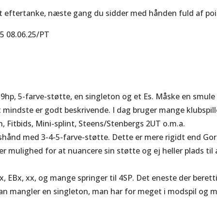
t eftertanke, næste gang du sidder med hånden fuld af poi
025 08.06.25/PT
-9hp, 5-farve-støtte, en singleton og et Es. Måske en smule 
et mindste er godt beskrivende. I dag bruger mange klubspill
, Fitbids, Mini-splint, Steens/Stenbergs 2UT o.m.a.
shånd med 3-4-5-farve-støtte. Dette er mere rigidt end Go
r mulighed for at nuancere sin støtte og ej heller plads til 
x, EBx, xx, og mange springer til 4SP. Det eneste der beretti
 Man mangler en singleton, man har for meget i modspil og 