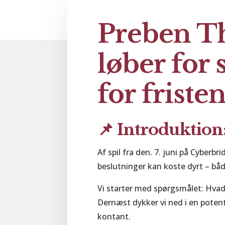
Preben T
løber for
for friste
📌
Introduktion
Af spil fra den. 7. juni på Cyberb
beslutninger kan koste dyrt – båd
Vi starter med spørgsmålet: Hvad v
Dernæst dykker vi ned i en poten
kontant.