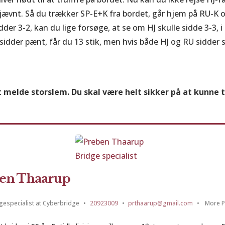
jævnt. Så du trækker SP-E+K fra bordet, går hjem på RU-K 
er 3-2, kan du lige forsøge, at se om HJ skulle sidde 3-3, i 
 sidder pænt, får du 13 stik, men hvis både HJ og RU sidder 
t melde storslem. Du skal være helt sikker på at kunne tæ
en Thaarup
gespecialist
at
Cyberbridge
•
20923009
•
prthaarup@gmail.com
•
More P