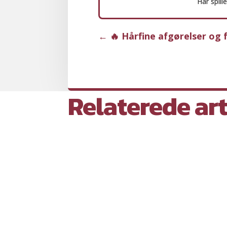
Har spill
←
🔥 Hårfine afgørelser og 
Relaterede art
Åbning 2♣ er en af de stærkeste meldi