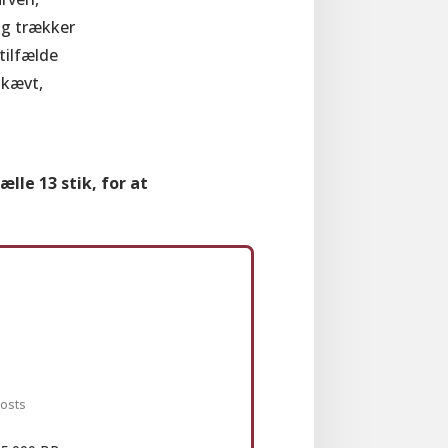
og trækker
tilfælde
skævt,
lle 13 stik, for at
osts