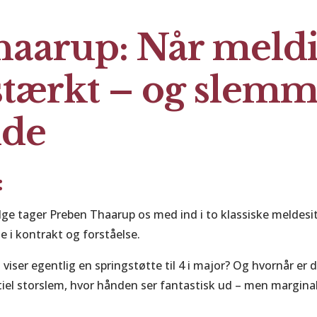
haarup: Når meld
 stærkt – og slemm
nde
:
ridge tager Preben Thaarup os med ind i to klassiske meldesit
e i kontrakt og forståelse.
iser egentlig en springstøtte til 4 i major? Og hvornår er d
tiel storslem, hvor hånden ser fantastisk ud – men margina