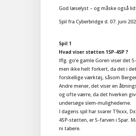
God læselyst – og måske også lid
Spil fra Cyberbridge d. 07. juni 2
Spil 1
Hvad viser støtten 1SP-4SP ?
Iflg. go’e gamle Goren viser det 5
men ikke helt forkert, da det i d
forskellige værktøj, såsom Bergen
Andre mener, det viser en åbning
og ofte værre, da det hverken give
undersøge slem-mulighederne.
I dagens spil har svarer T9xxx, Dx
4SP-støtten, er 5-farven i Spar.
ni tabere.