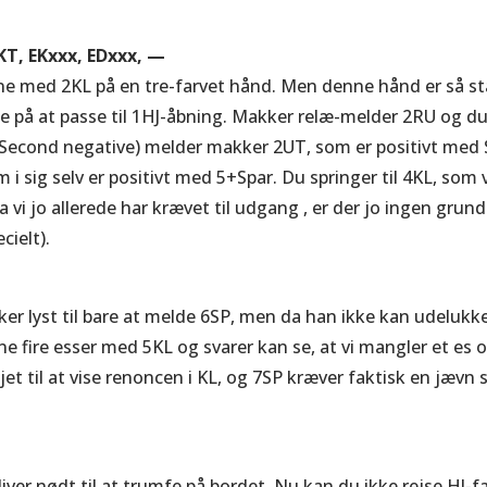
EKT, EKxxx, EDxxx, —
ne med 2KL på en tre-farvet hånd. Men denne hånd er så st
e på at passe til 1HJ-åbning. Makker relæ-melder 2RU og du
(Second negative) melder makker 2UT, som er positivt med 
i sig selv er positivt med 5+Spar. Du springer til 4KL, som 
a vi jo allerede har krævet til udgang , er der jo ingen grund 
cielt).
er lyst til bare at melde 6SP, men da han ikke kan udelukk
e fire esser med 5KL og svarer kan se, at vi mangler et es o
jet til at vise renoncen i KL, og 7SP kræver faktisk en jævn 
bliver nødt til at trumfe på bordet. Nu kan du ikke rejse HJ-f