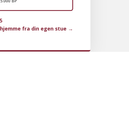
 55.000 BP
5
– hjemme fra din egen stue
→