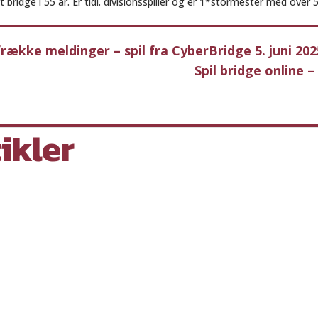
et bridge i 55 år. Er tidl. divisionsspiller og er 1*stormester med over
frække meldinger – spil fra CyberBridge 5. juni 202
Spil bridge online 
ikler
nger i...