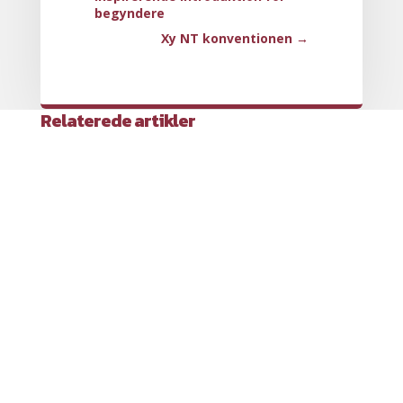
begyndere
Xy NT konventionen
→
Relaterede artikler
Stik uden trumf er noget af det første,
man...