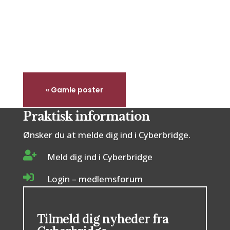
Er bridge svært at lære?Det er et
spørgsmål,...
« Gamle poster
Praktisk information
Ønsker du at melde dig ind i Cyberbridge.

Meld dig ind i Cyberbridge

Login – medlemsforum
Tilmeld dig nyheder fra