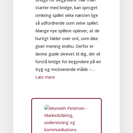
i
starter med bridge, kan sproget
bridge
omkring spillet virke næsten lige
(og
så udfordrende som selve spillet.
hvordan
Mange nye spillere oplever, at de
du
hurtigt falder over ord, som ikke
undgår
giver mening endnu. Derfor er
dem)
denne guide skrevet til dig, der vil
forstå bridge for begyndere på en
tryg og motiverende måde –…
:
Læs mere
Bridge
for
begyndere
–
de
mest
brugte