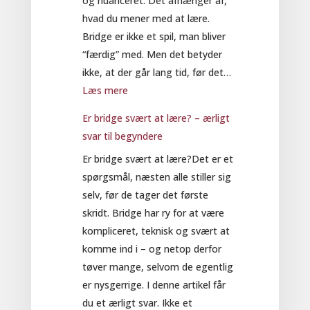
og nuanceret: Det afhænger af,
for
hvad du mener med at lære.
begyndere
Bridge er ikke et spil, man bliver
“færdig” med. Men det betyder
ikke, at der går lang tid, før det…
:
Læs mere
Hvor
Er bridge svært at lære? – ærligt
lang
svar til begyndere
tid
Er bridge svært at lære?Det er et
tager
spørgsmål, næsten alle stiller sig
det
selv, før de tager det første
at
skridt. Bridge har ry for at være
lære
kompliceret, teknisk og svært at
bridge
komme ind i – og netop derfor
som
tøver mange, selvom de egentlig
begynder?
er nysgerrige. I denne artikel får
du et ærligt svar. Ikke et