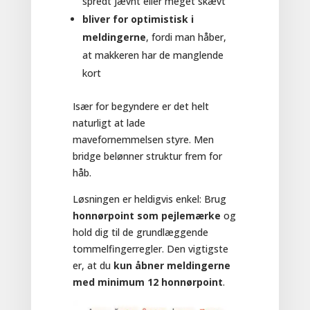
spredt jævnt eller meget skævt
bliver for optimistisk i
meldingerne
, fordi man håber,
at makkeren har de manglende
kort
Især for begyndere er det helt
naturligt at lade
mavefornemmelsen styre. Men
bridge belønner struktur frem for
håb.
Løsningen er heldigvis enkel: Brug
honnørpoint som pejlemærke
og
hold dig til de grundlæggende
tommelfingerregler. Den vigtigste
er, at du
kun åbner meldingerne
med minimum 12 honnørpoint
.