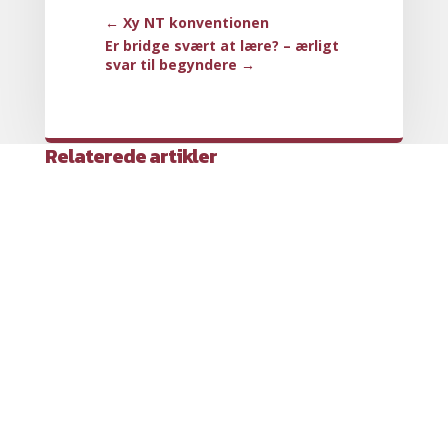
←
Xy NT konventionen
Er bridge svært at lære? – ærligt
svar til begyndere
→
Relaterede artikler
Stik uden trumf er noget af det første,
man...