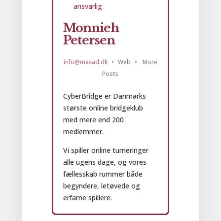
begreber
forklaret
Monnieh
Petersen
info@maxad.dk
•
Web
•
More
Posts
CyberBridge er Danmarks
største online bridgeklub
med mere end 200
medlemmer.
Vi spiller online turneringer
alle ugens dage, og vores
fællesskab rummer både
begyndere, letøvede og
erfarne spillere.