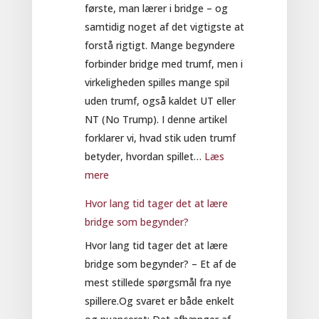
første, man lærer i bridge – og
samtidig noget af det vigtigste at
forstå rigtigt. Mange begyndere
forbinder bridge med trumf, men i
virkeligheden spilles mange spil
uden trumf, også kaldet UT eller
NT (No Trump). I denne artikel
forklarer vi, hvad stik uden trumf
betyder, hvordan spillet…
Læs
:
mere
Stik
Hvor lang tid tager det at lære
uden
bridge som begynder?
trumf
Hvor lang tid tager det at lære
–
bridge som begynder? – Et af de
en
mest stillede spørgsmål fra nye
enkel
spillere.Og svaret er både enkelt
forklaring