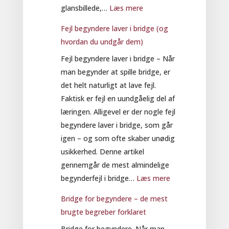
:
glansbillede,…
Læs mere
Er
Fejl begyndere laver i bridge (og
bridge
hvordan du undgår dem)
svært
Fejl begyndere laver i bridge – Når
at
man begynder at spille bridge, er
lære?
det helt naturligt at lave fejl.
–
Faktisk er fejl en uundgåelig del af
ærligt
læringen. Alligevel er der nogle fejl
svar
begyndere laver i bridge, som går
til
igen – og som ofte skaber unødig
begyndere
usikkerhed. Denne artikel
gennemgår de mest almindelige
:
begynderfejl i bridge…
Læs mere
Fejl
Bridge for begyndere – de mest
begyndere
brugte begreber forklaret
laver
Bridge for begyndere. Når man